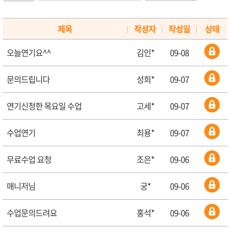
제목
작성자
작성일
상태
|
|
|
오늘연기요^^
김인*
09-08
문의드립니다
성희*
09-07
연기신청한 목요일 수업
고세*
09-07
수업연기
최용*
09-07
무료수업 요청
조은*
09-06
매니저님
궁*
09-06
수업문의드려요
홍석*
09-06