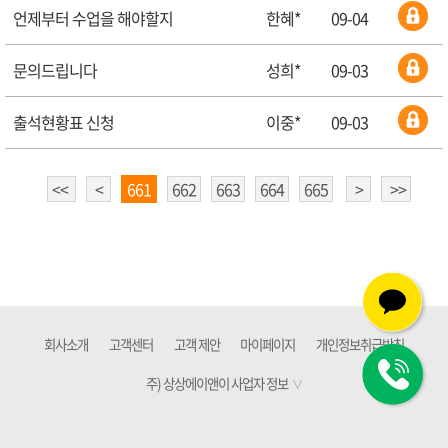
언제부터 수업을 해야할지
한혜*
09-04
문의드립니다
성희*
09-03
출석현황표 신청
이중*
09-03
<<
<
661
662
663
664
665
>
>>
회사소개
고객센터
고객 제안
마이페이지
개인정보취급방침
주) 상상에이앤이 사업자 정보
∨