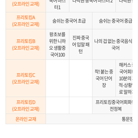
국어 마스
다락원 중국어 마스터 2
다락원 중국
(오프라인 교재)
터1
프리토킹A
숨쉬는 중국어 초급
숨쉬는 중국어 중급
(오프라인 교재)
왕초보를
진짜 중국
프리토킹B
위한 니하
나의 겁 없는 중국음식 중
어 입말 패
(오프라인 교재)
오 생활중
국어
턴
국어100
해커스 중
착! 붙는 중
국어회화
프리토킹C
국어 단어
10분의 기
(오프라인 교재)
장
적-상황별
로 말하기
프리토킹D
프리토킹중국어회화완
(오프라인 교재)
전정복
온라인 교재
통문장 회화