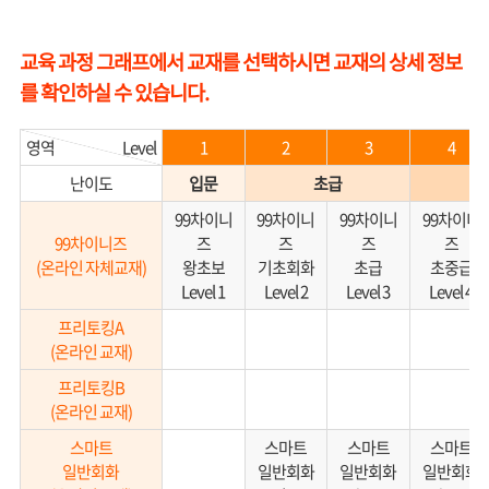
교육 과정 그래프에서 교재를 선택하시면 교재의 상세 정보
를 확인하실 수 있습니다.
영역
Level
1
2
3
4
난이도
입문
초급
99차이니
99차이니
99차이니
99차이니
99차이니즈
즈
즈
즈
즈
(온라인 자체교재)
왕초보
기초회화
초급
초중급
Level 1
Level 2
Level 3
Level 4
프리토킹A
(온라인 교재)
프리토킹B
(온라인 교재)
스마트
스마트
스마트
스마트
일반회화
일반회화
일반회화
일반회화