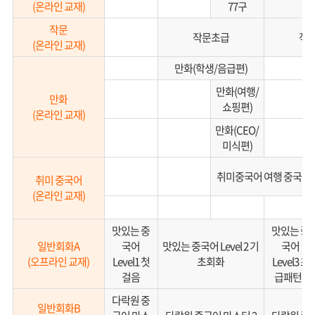
(온라인 교재)
77구
작문
작문초급
작
(온라인 교재)
만화(학생/음급편)
만화(여행/
만화
쇼핑편)
(온라인 교재)
만화(CEO/
미식편)
취미중국어 여행 중국어
취미 중국어
(온라인 교재)
맛있는 중
맛있는 중
일반회화A
국어
맛있는 중국어 Level 2 기
국어
(오프라인 교재)
Level1 첫
초회화
Level3 초
걸음
급패턴1
다락원 중
일반회화B