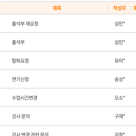
제목
작성자
|
|
|
출석부 재요청
심민*
출석부
심민*
탈퇴요청
유미*
연기신청
송상*
수업시간변경
오소*
강사 문의
구재*
강사 변경 관련 문의
김창*