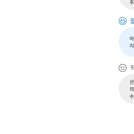
주
아
지
직
선
의
수