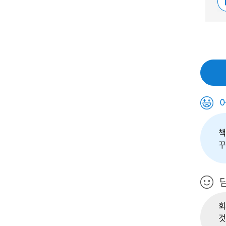
책
꾸
회
것