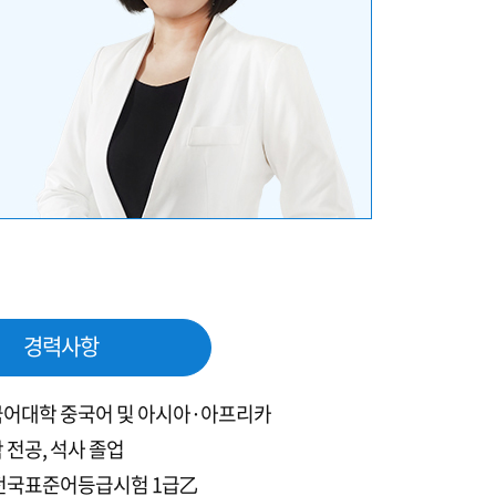
경력사항
어대학 중국어 및 아시아·아프리카
 전공, 석사 졸업
전국표준어등급시험 1급乙