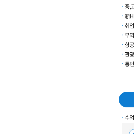
중,
新H
취업
무역
항공
관광
통번
수업